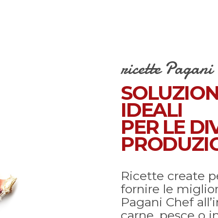
ricette Pagani
SOLUZIONI
IDEALI
PER LE DI
PRODUZIO
Ricette create pe
fornire le miglio
Pagani Chef all’
carne, pesce o i